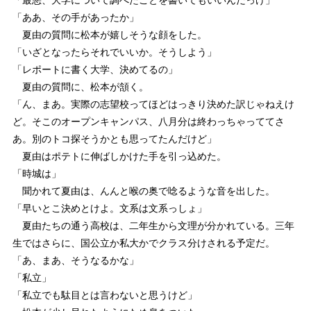
「ああ、その手があったか」
夏由の質問に松本が嬉しそうな顔をした。
「いざとなったらそれでいいか。そうしよう」
「レポートに書く大学、決めてるの」
夏由の質問に、松本が頷く。
「ん、まあ。実際の志望校ってほどはっきり決めた訳じゃねえけ
ど。そこのオープンキャンパス、八月分は終わっちゃっててさ
あ。別のトコ探そうかとも思ってたんだけど」
夏由はポテトに伸ばしかけた手を引っ込めた。
「時城は」
聞かれて夏由は、んんと喉の奥で唸るような音を出した。
「早いとこ決めとけよ。文系は文系っしょ」
夏由たちの通う高校は、二年生から文理が分かれている。三年
生ではさらに、国公立か私大かでクラス分けされる予定だ。
「あ、まあ、そうなるかな」
「私立」
「私立でも駄目とは言わないと思うけど」