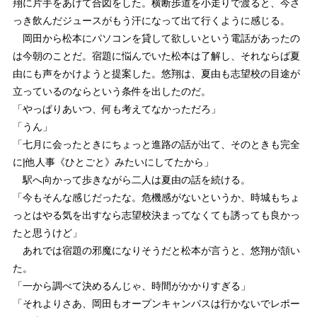
翔に片手をあげて合図をした。横断歩道を小走りで渡ると、今さ
っき飲んだジュースがもう汗になって出て行くように感じる。
岡田から松本にパソコンを貸して欲しいという電話があったの
は今朝のことだ。宿題に悩んでいた松本は了解し、それならば夏
由にも声をかけようと提案した。悠翔は、夏由も志望校の目途が
立っているのならという条件を出したのだ。
「やっぱりあいつ、何も考えてなかっただろ」
「うん」
「七月に会ったときにちょっと進路の話が出て、そのときも完全
に|他人事《ひとごと》みたいにしてたから」
駅へ向かって歩きながら二人は夏由の話を続ける。
「今もそんな感じだったな。危機感がないというか、時城もちょ
っとはやる気を出すなら志望校決まってなくても誘っても良かっ
たと思うけど」
あれでは宿題の邪魔になりそうだと松本が言うと、悠翔が頷い
た。
「一から調べて決めるんじゃ、時間がかかりすぎる」
「それよりさあ、岡田もオープンキャンパスは行かないでレポー