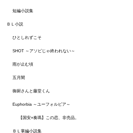
短編小説集
ＢＬ小説
ひとしれずこそ
SHOT ～アソビじゃ終われない～
雨が止む頃
五月闇
御厨さんと藤堂くん
Euphorbia ～ユーフォルビア～
【国安×奏瑪】この恋、非売品。
ＢＬ掌編小説集