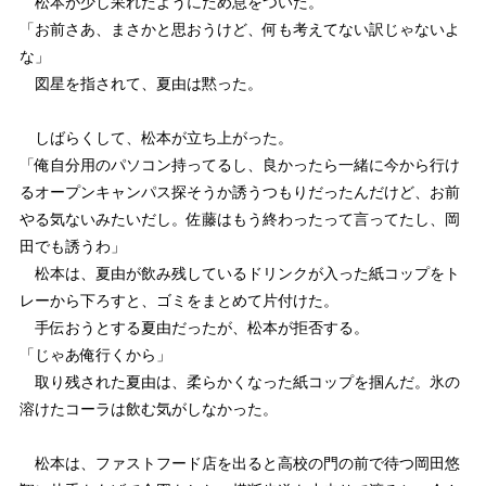
松本が少し呆れたようにため息をついた。
「お前さあ、まさかと思おうけど、何も考えてない訳じゃないよ
な」
図星を指されて、夏由は黙った。
しばらくして、松本が立ち上がった。
「俺自分用のパソコン持ってるし、良かったら一緒に今から行け
るオープンキャンパス探そうか誘うつもりだったんだけど、お前
やる気ないみたいだし。佐藤はもう終わったって言ってたし、岡
田でも誘うわ」
松本は、夏由が飲み残しているドリンクが入った紙コップをト
レーから下ろすと、ゴミをまとめて片付けた。
手伝おうとする夏由だったが、松本が拒否する。
「じゃあ俺行くから」
取り残された夏由は、柔らかくなった紙コップを掴んだ。氷の
溶けたコーラは飲む気がしなかった。
松本は、ファストフード店を出ると高校の門の前で待つ岡田悠