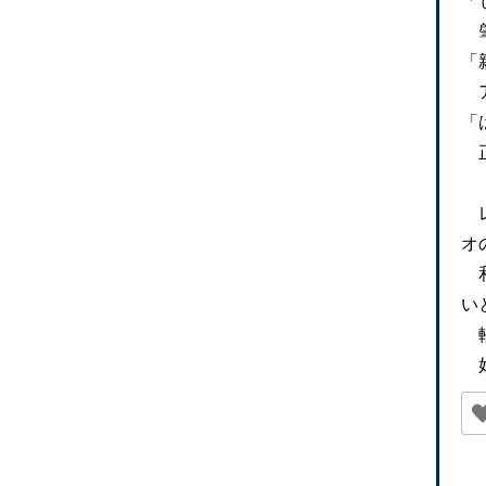
「
肇
「
ア
「
正
レ
オ
和
い
軽
好