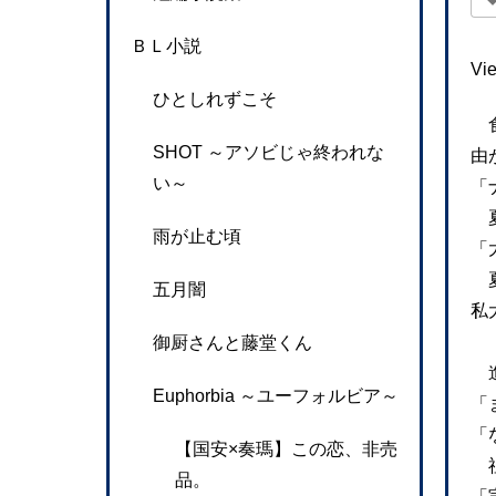
ＢＬ小説
Vi
ひとしれずこそ
食
SHOT ～アソビじゃ終われな
由
い～
「
夏
雨が止む頃
「
夏
五月闇
私
御厨さんと藤堂くん
進
Euphorbia ～ユーフォルビア～
「
「
【国安×奏瑪】この恋、非売
祖
品。