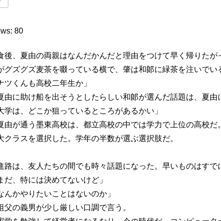
ews: 80
後、夏由の両親はなんだかんだと理由をつけて早く帰りたが
がグズグズ麦茶を啜っている横で、肇は和郞に緑茶を注いでい
ナツくんも高校二年生か」
由に助け船を出そうとしたらしい和郞が選んだ話題は、夏由
大学は、どこか狙っているところがあるかい」
由が通う墨東高校は、都立高校の中では学力で上位の高校だ
大クラスを選択した。学年の半数が選ぶ選択肢だ。
路は、友人たちの間でも時々話題になった。早いものはすで
まだ、特には決めてないけど」
なんかやりたいことはないのか」
父の義男が少し厳しい口調で言う。