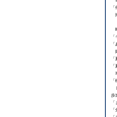
肇
「
拗
昨
「
「
嬉
「
「
車
「
ド
歩
「
「