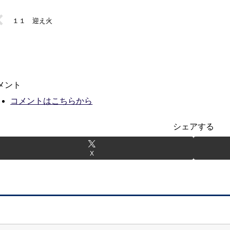
１１ 迎え火
メント
コメントはこちらから
シェアする
X