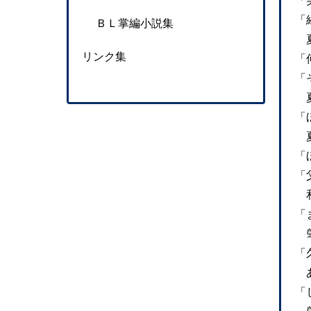
「
「
ＢＬ掌編小説集
夏
リンク集
「
「
夏
「
夏
「
「
和
「
肇
「
あ
「