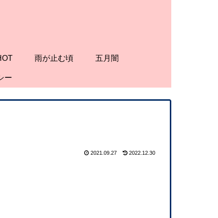
HOT
雨が止む頃
五月闇
シー
2021.09.27
2022.12.30