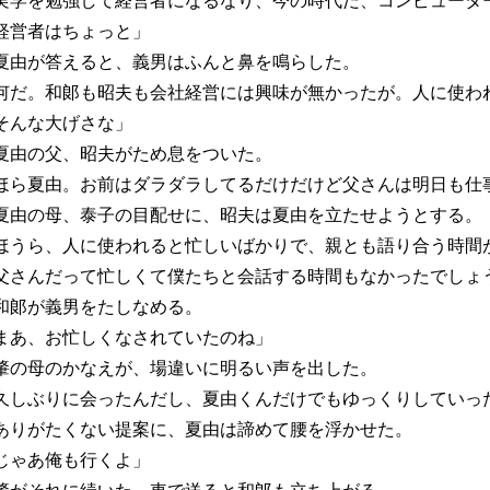
実学を勉強して経営者になるなり、今の時代だ、コンピュータ
経営者はちょっと」
由が答えると、義男はふんと鼻を鳴らした。
何だ。和郞も昭夫も会社経営には興味が無かったが。人に使わ
そんな大げさな」
由の父、昭夫がため息をついた。
ほら夏由。お前はダラダラしてるだけだけど父さんは明日も仕
由の母、泰子の目配せに、昭夫は夏由を立たせようとする。
ほうら、人に使われると忙しいばかりで、親とも語り合う時間
父さんだって忙しくて僕たちと会話する時間もなかったでしょ
郞が義男をたしなめる。
まあ、お忙しくなされていたのね」
の母のかなえが、場違いに明るい声を出した。
久しぶりに会ったんだし、夏由くんだけでもゆっくりしていっ
りがたくない提案に、夏由は諦めて腰を浮かせた。
じゃあ俺も行くよ」