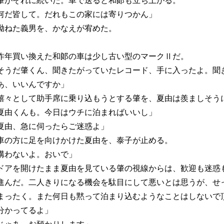
がそれに続いた。車で送ると和郞も立ち上がる。
何だ皆して。だれもこの家には寄りつかん」
ねた義男を、かなえが宥めた。
年買い換えた和郞の車は少し古い型のマークⅡだ。
そうだ肇くん、聞きたがっていたレコード、手に入ったよ。聞
あ、いいんですか」
々として助手席に乗り込もうとする肇を、夏由は羨ましそう
夏由くんも。今日はウチに泊まればいいし」
夏由、急に伺ったらご迷惑よ」
の方に足を向けかけた夏由を、泰子が止める。
構わないよ。おいで」
アを開けたまま夏由を見ている肇の視線からは、歓迎も迷惑
進んだ。二人きりになる機会を駄目にして悪いとは思うが、せ
まったく。また何日も黙って泊まり込むようなことはしないで
分かってるよ」