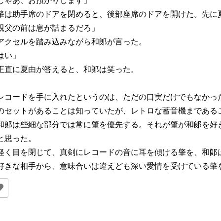
じゃあ、お預かりします」
は助手席のドアを閉めると、後部座席のドアを開けた。先に
親父の前は息が詰まるだろ」
クセルを踏み込みながら和郞が言った。
はい」
直に夏由が答えると、和郞は笑った。
コードを手に入れたというのは、ただの口実だけでもなかっ
のセットがあることは知っていたが、レトロな蓄音機まである
郞は些細な部分では常に肇を優先する。それが肇が和郞を好
と思った。
く目を閉じて、真剣にレコードの音に耳を傾ける肇を、和郞
きな相手から、意味合いは違えども深い愛情を受けている肇