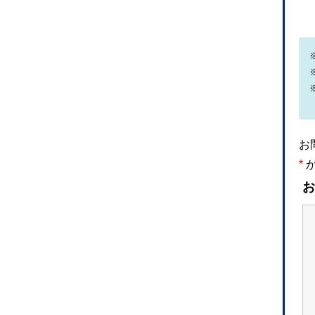
お
*
が