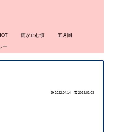
HOT
雨が止む頃
五月闇
シー
2022.04.14
2023.02.03