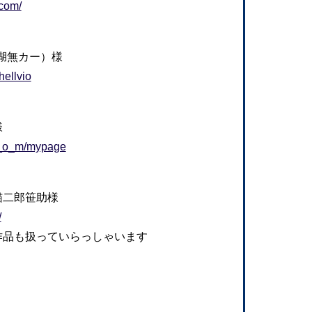
.com/
（湖無カー）様
hellvio
様
u/t_o_m/mypage
猫二郎笹助様
/
作品も扱っていらっしゃいます