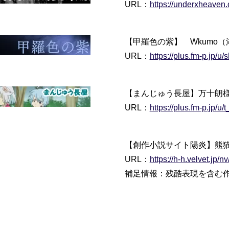
URL：
https://underxheaven
【甲羅色の紫】 Wkumo
URL：
https://plus.fm-p.jp/u/s
【まんじゅう長屋】万十朗
URL：
https://plus.fm-p.jp/
【創作小説サイト陽炎】熊
URL：
https://h-h.velvet.jp/nv
補足情報：残酷表現を含む