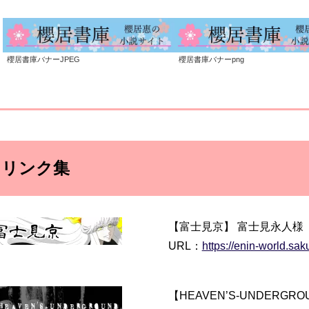
櫻居書庫バナーJPEG
櫻居書庫バナーpng
リンク集
【富士見京】 富士見永人様
URL：
https://enin-world.saku
【HEAVEN’S-UNDERGR