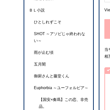
Vi
ＢＬ小説
ひとしれずこそ
SHOT ～アソビじゃ終われな
い～
当
雨が止む頃
相
五月闇
御厨さんと藤堂くん
Euphorbia ～ユーフォルビア～
【国安×奏瑪】この恋、非売
品。