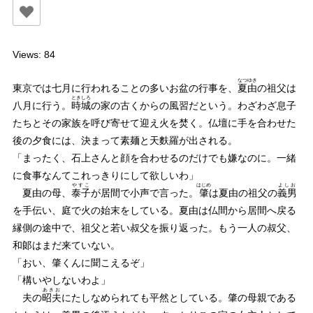
Views: 84
なつゆき
東京では七月に行われることの多いお盆の行事を、
夏由
の祖父は
ときしろ
八月に行う。
時城
の家の古くからの風習だという。わざわざ息子
たちとその家族を呼び寄せて迎え火を焚く。仏壇に手を合わせた
後の夕食には、決まって素麺と天麩羅が出される。
「まったく、石上さんと顔を合わせるのだけでも嫌なのに。一緒
に食事なんてこれっきりにして欲しいわ」
やすこ
はじめ
よしお
夏由の母、
泰子
が居間で小声で言った。
肇
は夏由の祖父の
義男
を手伝い、庭で火の始末をしている。夏由は仏間から居間へ戻る
縁側の途中で、祖父と若い叔父を振り返った。もう一人の叔父、
和郞はまだ来ていない。
「おい、肇くんに聞こえるぞ」
「構いやしないわよ」
あきお
夫の
昭夫
にたしなめられても平然としている。肇の母親である