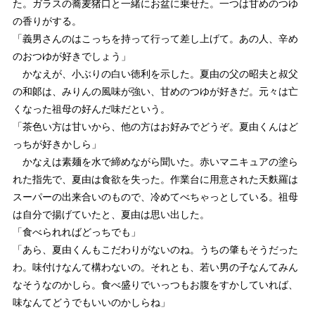
た。ガラスの蕎麦猪口と一緒にお盆に乗せた。一つは甘めのつゆ
の香りがする。
「義男さんのはこっちを持って行って差し上げて。あの人、辛め
のおつゆが好きでしょう」
かなえが、小ぶりの白い徳利を示した。夏由の父の昭夫と叔父
の和郞は、みりんの風味が強い、甘めのつゆが好きだ。元々は亡
くなった祖母の好んだ味だという。
「茶色い方は甘いから、他の方はお好みでどうぞ。夏由くんはど
っちが好きかしら」
かなえは素麺を水で締めながら聞いた。赤いマニキュアの塗ら
れた指先で、夏由は食欲を失った。作業台に用意された天麩羅は
スーパーの出来合いのもので、冷めてべちゃっとしている。祖母
は自分で揚げていたと、夏由は思い出した。
「食べられればどっちでも」
「あら、夏由くんもこだわりがないのね。うちの肇もそうだった
わ。味付けなんて構わないの。それとも、若い男の子なんてみん
なそうなのかしら。食べ盛りでいっつもお腹をすかしていれば、
味なんてどうでもいいのかしらね」