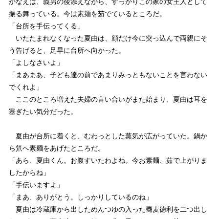
かなえは、義男の後添えながら、すっかりこの家の女主人として
振る舞っている。今は素麺を茹でているところだ。
「台所を手伝ってくる」
いたたまれなくなった夏由は、顔だけ今に突っ込んで両親にそ
う告げると、足早に台所へ向かった。
「よしなさいよ」
「まあまあ、子ども達の前であまりみっともないことを言わない
でくれよ」
ここのところ増えた夫婦の言い合いがまた始まり、夏由は耳を
塞ぎたい気分だった。
夏由が台所に着くと、むわっとした蒸気が広がっていた。鍋か
ら笊へ素麺をあげたところだ。
「あら、夏由くん。お腹すいたわよね。今お素麺、茹で上がりま
したからね」
「手伝いますよ」
「まあ、ありがとう。しっかりしているのね」
夏由は冷蔵庫から出しためんつゆの入った蕎麦徳利を二つ出し