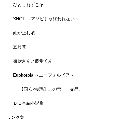
ひとしれずこそ
SHOT ～アソビじゃ終われない～
雨が止む頃
五月闇
御厨さんと藤堂くん
Euphorbia ～ユーフォルビア～
【国安×奏瑪】この恋、非売品。
ＢＬ掌編小説集
リンク集