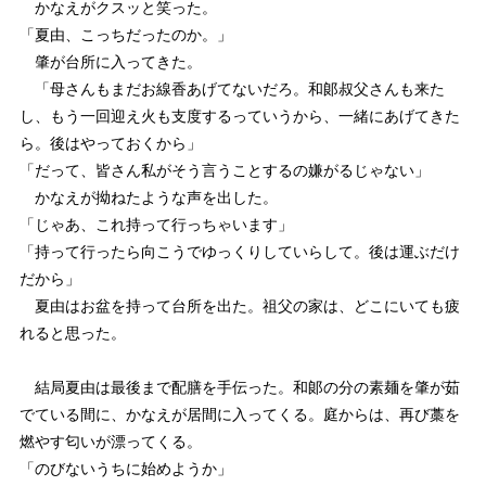
かなえがクスッと笑った。
「夏由、こっちだったのか。」
肇が台所に入ってきた。
「母さんもまだお線香あげてないだろ。和郞叔父さんも来た
し、もう一回迎え火も支度するっていうから、一緒にあげてきた
ら。後はやっておくから」
「だって、皆さん私がそう言うことするの嫌がるじゃない」
かなえが拗ねたような声を出した。
「じゃあ、これ持って行っちゃいます」
「持って行ったら向こうでゆっくりしていらして。後は運ぶだけ
だから」
夏由はお盆を持って台所を出た。祖父の家は、どこにいても疲
れると思った。
結局夏由は最後まで配膳を手伝った。和郞の分の素麺を肇が茹
でている間に、かなえが居間に入ってくる。庭からは、再び藁を
燃やす匂いが漂ってくる。
「のびないうちに始めようか」