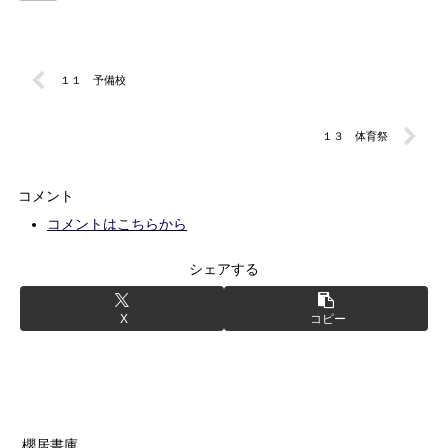
１１ 予備校
１３ 体育祭
コメント
コメントはこちらから
シェアする
X
コピー
櫻居書庫