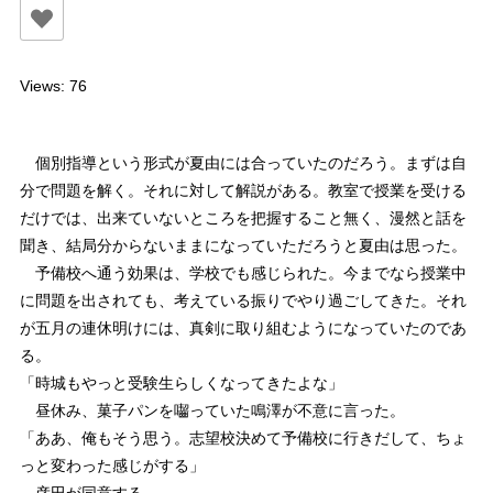
Views: 76
個別指導という形式が夏由には合っていたのだろう。まずは自
分で問題を解く。それに対して解説がある。教室で授業を受ける
だけでは、出来ていないところを把握すること無く、漫然と話を
聞き、結局分からないままになっていただろうと夏由は思った。
予備校へ通う効果は、学校でも感じられた。今までなら授業中
に問題を出されても、考えている振りでやり過ごしてきた。それ
が五月の連休明けには、真剣に取り組むようになっていたのであ
る。
「時城もやっと受験生らしくなってきたよな」
昼休み、菓子パンを囓っていた鳴澤が不意に言った。
「ああ、俺もそう思う。志望校決めて予備校に行きだして、ちょ
っと変わった感じがする」
彦田が同意する。