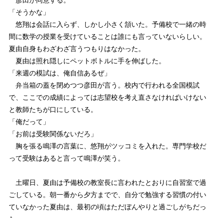
「そうかな」
悠翔は会話に入らず、しかし小さく頷いた。予備校で一緒の時
間に数学の授業を受けていることは誰にも言っていないらしい。
夏由自身もわざわざ言うつもりはなかった。
夏由は照れ隠しにペットボトルに手を伸ばした。
「来週の模試は、俺自信あるぜ」
弁当箱の蓋を閉めつつ彦田が言う。校内で行われる全国模試
で、ここでの成績によっては志望校を考え直さなければいけない
と教師たちが口にしている。
「俺だって」
「お前は受験関係ないだろ」
胸を張る鳴澤の言葉に、悠翔がツッコミを入れた。専門学校だ
って受験はあると言って鳴澤が笑う。
土曜日、夏由は予備校の教室長に言われたとおりに自習室で過
ごしている。朝一番から夕方までで、自分で勉強する習慣の付い
ていなかった夏由は、最初の頃はただぼんやりと過ごしがちだっ