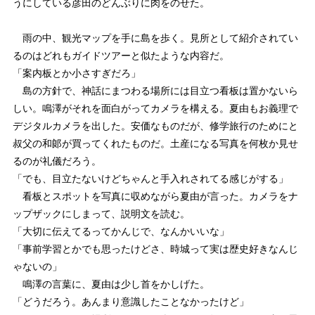
うにしている彦田のどんぶりに肉をのせた。
雨の中、観光マップを手に島を歩く。見所として紹介されてい
るのはどれもガイドツアーと似たような内容だ。
「案内板とか小さすぎだろ」
島の方針で、神話にまつわる場所には目立つ看板は置かないら
しい。鳴澤がそれを面白がってカメラを構える。夏由もお義理で
デジタルカメラを出した。安価なものだが、修学旅行のためにと
叔父の和郞が買ってくれたものだ。土産になる写真を何枚か見せ
るのが礼儀だろう。
「でも、目立たないけどちゃんと手入れされてる感じがする」
看板とスポットを写真に収めながら夏由が言った。カメラをナ
ップザックにしまって、説明文を読む。
「大切に伝えてるってかんじで、なんかいいな」
「事前学習とかでも思ったけどさ、時城って実は歴史好きなんじ
ゃないの」
鳴澤の言葉に、夏由は少し首をかしげた。
「どうだろう。あんまり意識したことなかったけど」