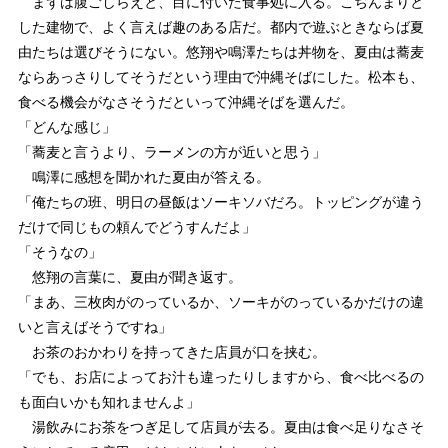
まずは腹ごしらえと、目に付いた食事処に入る。こぢんまりと
した建物で、よく言えば趣のある店だ。都内で遊ぶときならば夏
由たちは選びそうにない。悠翔や鳴澤たちは丼物を、夏由は蕎麦
ならあっさりしてそうだという理由で沖縄そばにした。松本も、
食べる機会がなさそうだといって沖縄そばを選んだ。
「どんな感じ」
「蕎麦と言うより、ラーメンの方が近いと思う」
鳴澤に感想を聞かれた夏由が答える。
「俺たちの班、明日の昼飯はソーキソバだろ。トッピングが違う
だけで同じもの頼んでどうすんだよ」
「そうなの」
悠翔の言葉に、夏由が聞き返す。
「まあ、三枚肉がのっているか、ソーキがのっているかだけの違
いと言えばそうですね」
お茶のおかわりを持ってきた店員が口を挟む。
「でも、お店によってお汁も違ったりしますから、食べ比べるの
も面白いかも知れませんよ」
湯飲みにお茶をつぎ足して店員が去る。夏由は食べ足りなさそ