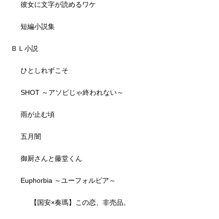
彼女に文字が読めるワケ
短編小説集
ＢＬ小説
ひとしれずこそ
SHOT ～アソビじゃ終われない～
雨が止む頃
五月闇
御厨さんと藤堂くん
Euphorbia ～ユーフォルビア～
【国安×奏瑪】この恋、非売品。