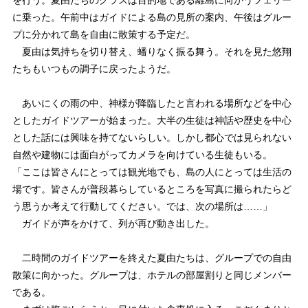
に乗った。午前中はガイドによる島の見所の案内、午後はグルー
プに分かれて島を自由に散策する予定だ。
夏由は気持ちを切り替え、蟠りなく振る舞う。それを見た悠翔
たちもいつもの調子に戻ったようだ。
あいにくの雨の中、神様が降臨したと言われる場所などを中心
としたガイドツアーが始まった。大半の生徒は神話や歴史を中心
とした話には興味を持てないらしい。しかし都心では見られない
自然や建物には面白がってカメラを向けている生徒もいる。
「ここは皆さんにとっては観光地でも、島の人にとっては生活の
場です。皆さんが普段暮らしているところを写真に撮られたらど
う思うか考えて行動してください。では、次の場所は……」
ガイドが声をかけて、列が再び動き出した。
二時間のガイドツアーを終えた夏由たちは、グループでの自由
散策に向かった。グループは、ホテルの部屋割りと同じメンバー
である。