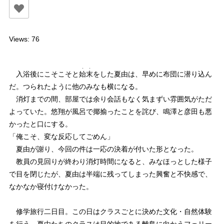
Views: 76
・・
入浴後にこそこそと
始末
をした夏由は、早めに布団に潜り込ん
だ。つられたように他のみなも横になる。
消灯までの間、部屋では余り会話もなく気まずい雰囲気がただ
よっていた。悠翔が風呂で揶揄ったことを詫び、鳴澤と彦田も悪
かったと口にする。
「俺こそ、変な反応してごめん」
夏由が謝り、今回の件は一応の決着が付いた形となった。
教員の見回りが終わり消灯時間になると、みなほっとした様子
で目を閉じたが、夏由は半端に残ってしまった興奮と不快感で、
なかなか寝付けなかった。
修学旅行二日目。この日はクラスごとに決めた文化・自然体験
を行う。夏由たちのクラスは目的地である離島に向かうフェリー