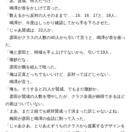
「あ、賛成、何人だっけ」
鳴澤が首をかしげて言った。
「数えるから反対の人そのままで……15、16、17と、18人」
鳴澤が、今度はしっかり確認してから手を下ろさせた。
「じゃあ賛成は、22人か」
彦田がクラスの人数の40人から引いて言うと、鳴澤が首を振っ
た。
「俺と彦田と、時城も手ぇ上げてないから、引いて19人」
「微妙だな」
彦田が腕を組んで唸った。
「俺は正直どっちでもいいけど、反対ってほどじゃない」
鳴澤が言う。
「俺も。そうすると21人が賛成。でもまだ微妙か」
彦田が賛成の人数を増やしたが、クラス全員が納得できるほど
の差はついていない。
「まあ、まだ２組でも絶対賛成って決まった訳じゃないよね」
梅田が彦田と鳴澤の会話に割って入った。
「じゃあさあ、とりあえずうちのクラスから提案するデザインを