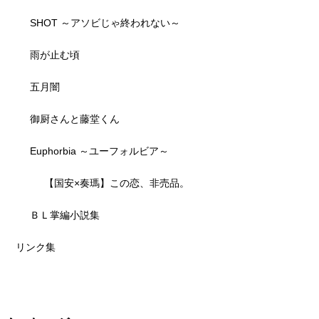
SHOT ～アソビじゃ終われない～
雨が止む頃
五月闇
御厨さんと藤堂くん
Euphorbia ～ユーフォルビア～
【国安×奏瑪】この恋、非売品。
ＢＬ掌編小説集
リンク集