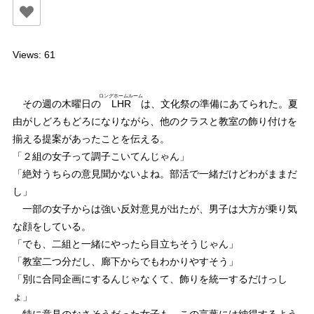
Views: 61
ロングホームルーム
その週の木曜日の
LHR
は、文化祭の準備にあてられた。夏
由がしどろもどろになりながら、他のクラスと教室の飾り付けを
揃える提案があったことを伝える。
「２組の女子って調子こいてんじゃん」
「絶対うちらの意見聞かないよね。部活で一緒だけどわがままだ
し」
一部の女子からは強い反対意見が出たが、男子は大方が乗り気
な顔をしている。
「でも、二組と一緒にやったら目立ちそうじゃん」
「教室二つ分だし、廊下からでもわかりやすそう」
「別に合同企画にするんじゃなくて、飾りを統一するだけっし
ょ」
特に意見のなさそうだった女子も、この言葉には納得するよう