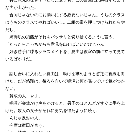
な声が上がった。
「合同じゃないのにお揃いにする必要ないじゃん。うちのクラス
はうちのクラスでやればいいし。二組の案を押しつけられたらや
だし」
姉御肌の須藤がそれをバッサリと切り捨てるように言う。
「だったらこっちからも意見を出せばいいだけじゃん」
好き勝手に喋るクラスメイトを、夏由は教室の前に立って見て
いるばかりだ。
話し合いに入れない夏由は、助けを求めようと悠翔に視線を向
けた。だが悠翔は、後ろを向いて鳴澤と何か喋っていて気がつか
ない。
「賛成の人、挙手」
鳴澤が突然かけ声をかけると、男子のほとんどがすぐに手を上
げた。数人の女子がそれに勇気を得たように続く。
「んじゃ反対の人」
今度は彦田が言う。