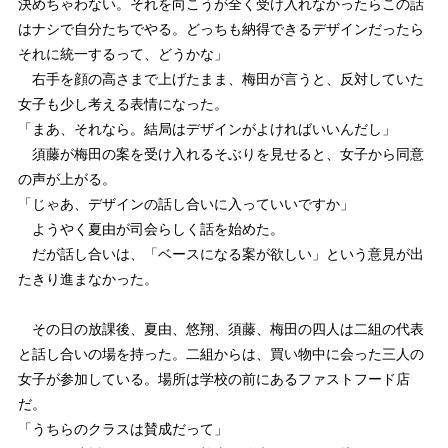
決めちゃわない。それを向こうが全く受け入れなかったらこの話
はナシで自分たちでやる。どっちも納得できるデザインだったら
それに統一するって、どうかな」
右手を顔の高さまで上げたまま、梅田が言うと、反対していた
女子も少し考える表情になった。
「まあ、それなら。結局はデザインがよければいいんだし」
須藤が梅田の案を受け入れるそぶりを見せると、女子から同意
の声が上がる。
「じゃあ、デザインの話し合いに入っていいですか」
ようやく夏由が司会らしく話を始めた。
だが話し合いは、「ベースになる案が欲しい」という意見が出
たきり進まなかった。
その日の放課後、夏由、悠翔、須藤、梅田の四人は二組の代表
と話し合いの場を持った。二組からは、買い物中に会った三人の
女子が参加している。場所は学校の前にあるファストフード店
だ。
「うちらのクラスは賛成だって」