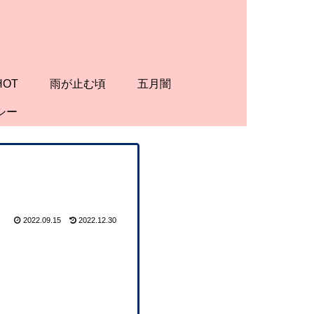
HOT
雨が止む頃
五月闇
シー
2022.09.15
2022.12.30