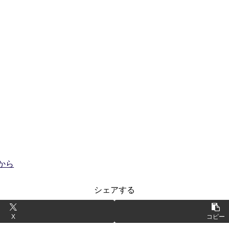
から
シェアする
X
コピー