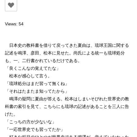
Views: 54
日本史の教科書を借りて戻ってきた夏由は、琉球王国に関する
記述を鳴澤、彦田、松本に見せた。尚氏による統一も琉球処分
も、一、二行書かれているだけである。
「良くこんなの覚えてたな」
松本が感心して言う。
「琉球処分はまだ習って無くね」
「それはたまたま知ってたから」
鳴澤の疑問に夏由が答える。松本はしまいそびれた世界史の教
科書の索引を見て、こちらにも琉球の記述があることを三人に告
げた。
「こっちの方が少ないな」
「一応世界史でも習ってたか」
好きな科目のひとつが世界史である鳴澤が、覚えていなかった