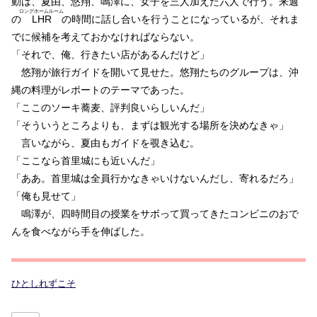
動は、夏由、悠翔、鳴澤に、女子を三人加えた六人で行う。来週
ロングホームルーム
の
LHR
の時間に話し合いを行うことになっているが、それま
でに候補を考えておかなければならない。
「それで、俺、行きたい店があるんだけど」
悠翔が旅行ガイドを開いて見せた。悠翔たちのグループは、沖
縄の料理がレポートのテーマであった。
「ここのソーキ蕎麦、評判良いらしいんだ」
「そういうところよりも、まずは観光する場所を決めなきゃ」
言いながら、夏由もガイドを覗き込む。
「ここなら首里城にも近いんだ」
「ああ。首里城は全員行かなきゃいけないんだし、寄れるだろ」
「俺も見せて」
鳴澤が、四時間目の授業をサボって買ってきたコンビニのおで
んを食べながら手を伸ばした。
ひとしれずこそ