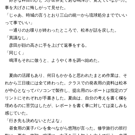
事を大げさに悔しがって見せた。
「じゃあ、時城の言うとおり三山の統一から琉球処分まででいい
って事でいい」
一通りのお喋りが終わったところで、松本が話を戻した。
「異議なし」
彦田が顔の高さに手を上げて返事をする。
「同じく」
鳴澤もそれに倣うと、ようやく本を調べ始めた。
夏由の活躍もあり、何日もかかると思われたまとめ作業は、そ
れから三日後には全て終わった。クラスでの発表用の資料は松本
が中心となってパソコンで製作し、提出用のレポートは指定のプ
リントにそれぞれが手書きした。夏由は、自分の考えを書く欄を
埋めるのに苦労はしたが、レポートを書く事に対しては楽しみも
感じていた。
「行き先も決めないとだよな」
昼食用の菓子パンを食べながら悠翔が言った。修学旅行の班行