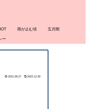
HOT
雨が止む頃
五月闇
シー
2021.09.27
2022.12.30