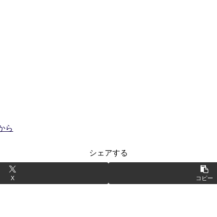
から
シェアする
X
コピー