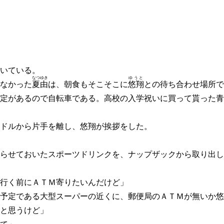
いている。
なつゆき
ゆうと
なかった
夏由
は、朝食もそこそこに
悠翔
との待ち合わせ場所で
定があるので自転車である。高校の入学祝いに買って貰った青
ドルから片手を離し、悠翔が挨拶をした。
らせておいたスポーツドリンクを、ナップザックから取り出し
行く前にＡＴＭ寄りたいんだけど」
予定である大型スーパーの近くに、郵便局のＡＴＭが無いか悠
と思うけど」