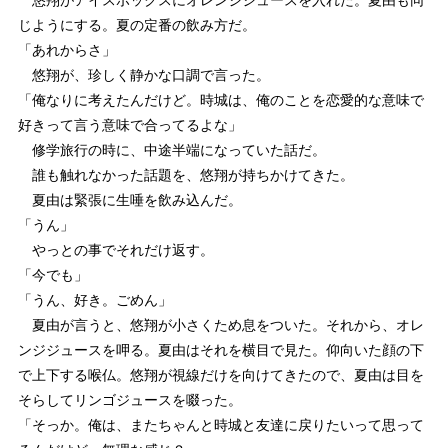
じようにする。夏の定番の飲み方だ。
「あれからさ」
悠翔が、珍しく静かな口調で言った。
「俺なりに考えたんだけど。時城は、俺のことを恋愛的な意味で
好きって言う意味で合ってるよな」
修学旅行の時に、中途半端になっていた話だ。
誰も触れなかった話題を、悠翔が持ちかけてきた。
夏由は緊張に生唾を飲み込んだ。
「うん」
やっとの事でそれだけ返す。
「今でも」
「うん、好き。ごめん」
夏由が言うと、悠翔が小さくため息をついた。それから、オレ
ンジジュースを呷る。夏由はそれを横目で見た。仰向いた顔の下
で上下する喉仏。悠翔が視線だけを向けてきたので、夏由は目を
そらしてリンゴジュースを啜った。
「そっか。俺は、またちゃんと時城と友達に戻りたいって思って