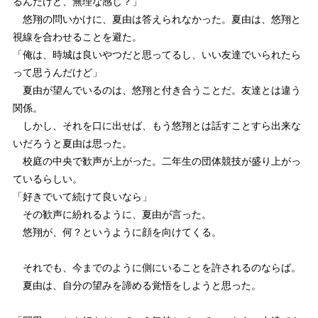
るんだけど、無理な感じ？」
悠翔の問いかけに、夏由は答えられなかった。夏由は、悠翔と
視線を合わせることを避た。
「俺は、時城は良いやつだと思ってるし、いい友達でいられたら
って思うんだけど」
夏由が望んでいるのは、悠翔と付き合うことだ。友達とは違う
関係。
しかし、それを口に出せば、もう悠翔とは話すことすら出来な
いだろうと夏由は思った。
校庭の中央で歓声が上がった。二年生の団体競技が盛り上がっ
ているらしい。
「好きでいて続けて良いなら」
その歓声に紛れるように、夏由が言った。
悠翔が、何？というように顔を向けてくる。
それでも、今までのように側にいることを許されるのならば。
夏由は、自分の望みを諦める覚悟をしようと思った。