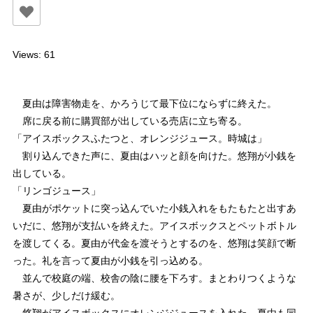
Views: 61
夏由は障害物走を、かろうじて最下位にならずに終えた。
席に戻る前に購買部が出している売店に立ち寄る。
「アイスボックスふたつと、オレンジジュース。時城は」
割り込んできた声に、夏由はハッと顔を向けた。悠翔が小銭を
出している。
「リンゴジュース」
夏由がポケットに突っ込んでいた小銭入れをもたもたと出すあ
いだに、悠翔が支払いを終えた。アイスボックスとペットボトル
を渡してくる。夏由が代金を渡そうとするのを、悠翔は笑顔で断
った。礼を言って夏由が小銭を引っ込める。
並んで校庭の端、校舎の陰に腰を下ろす。まとわりつくような
暑さが、少しだけ緩む。
悠翔がアイスボックスにオレンジジュースを入れた。夏由も同