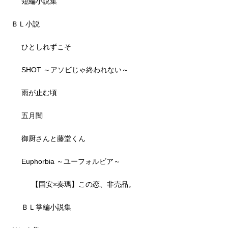
短編小説集
ＢＬ小説
ひとしれずこそ
SHOT ～アソビじゃ終われない～
雨が止む頃
五月闇
御厨さんと藤堂くん
Euphorbia ～ユーフォルビア～
【国安×奏瑪】この恋、非売品。
ＢＬ掌編小説集